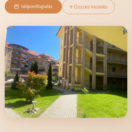
Időpontfoglalás
Összes kezelés