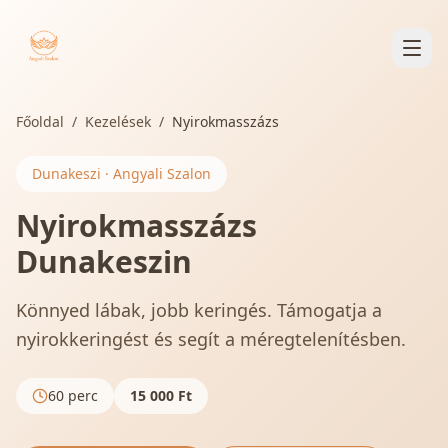
Főoldal
/
Kezelések
/
Nyirokmasszázs
Dunakeszi · Angyali Szalon
Nyirokmasszázs
Dunakeszin
Könnyed lábak, jobb keringés. Támogatja a
nyirokkeringést és segít a méregtelenítésben.
60 perc
15 000
Ft