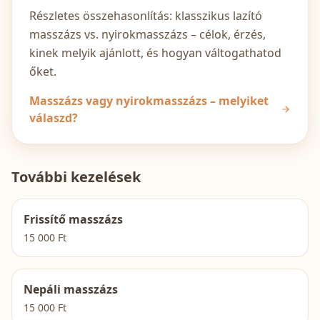
Részletes összehasonlítás: klasszikus lazító
masszázs vs. nyirokmasszázs – célok, érzés,
kinek melyik ajánlott, és hogyan váltogathatod
őket.
Masszázs vagy nyirokmasszázs – melyiket
válaszd?
További kezelések
Frissítő masszázs
15 000
Ft
Nepáli masszázs
15 000
Ft