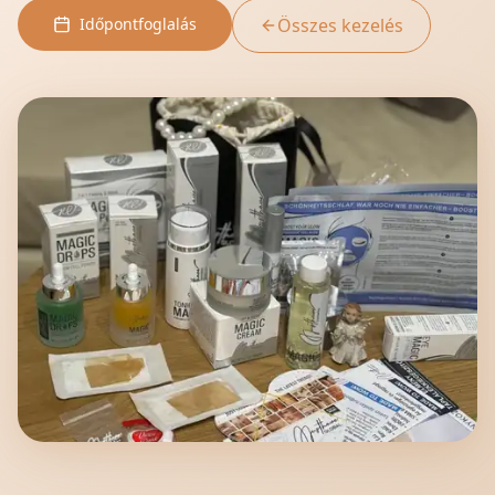
Időpontfoglalás
Összes kezelés