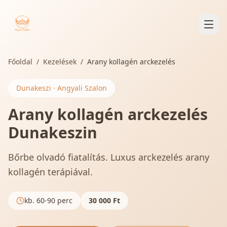
Főoldal
/
Kezelések
/
Arany kollagén arckezelés
Dunakeszi · Angyali Szalon
Arany kollagén arckezelés
Dunakeszin
Bőrbe olvadó fiatalítás. Luxus arckezelés arany
kollagén terápiával.
kb. 60-90 perc
30 000
Ft