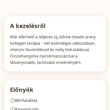
A kezelésről
Már elérhető a teljesen új, bőrbe olvadó arany
kollagén terápia – két különleges változatban,
intenzív feszesítéssel és mély hidratálással.
Összehangolva nyirokmasszázzsal a
látványosabb, tartósabb eredményért.
Előnyök
Bőrfiatalítás
Ragyogó bőr