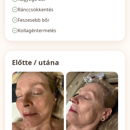
Ránccsökkentés
Feszesebb bőr
Kollagéntermelés
Előtte / utána