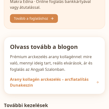
Makra Edina · Online foglalás bankkártyával
vagy átutalással.
Tovább a foglaláshoz
Olvass tovább a blogon
Prémium arckezelés arany kollagénnel: mire
való, mennyi ideig tart, reális elvárások, ár és
foglalás az Angyali Szalonban.
Arany kollagén arckezelés – arcfiatalítás
Dunakeszin
További kezelések